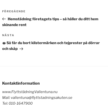
Inläggsnavigering
Föregående
FÖREGÅENDE
inlägg
Hemstädning företagets tips – så håller du ditt hem
skinande rent
Nästa
NÄSTA
inlägg
🧽 Så får du bort klistermärken och tejprester på dörrar
och skåp
Kontaktinformation
www.FlyttstädningVallentuna.nu
Mail: vallentuna@flyttstadningsakuten.se
Tel: 010-1647900