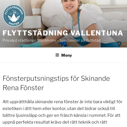
Hoppa
till
innehåll
FLYTTSTÄDNING VALLENTUNA
Prisvärd städfirma i Stockholm – Specialister på flyttstäd
Meny
Fönsterputsningstips för Skinande
Rena Fönster
Att upprätthålla skinande rena fönster är inte bara viktigt för
estetiken i ditt hem eller kontor, utan det bidrar också till
bättre ljusinsläpp och ger en fräsch känsla i rummet. För att
uppnå perfekta resultat krävs det rätt teknik och rätt